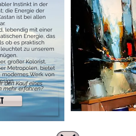
bler Instinkt in der
; die Energie der
astan ist bei allen
r.
d, lebendig mit einer
tischen Energie, das
als ob es praktisch
 leuchtet zu unserem
gnügen.
r, großer Kolorist,
er Metropolen, bietet
en modernes Werk von
esign.
für den Kauf eines
 mehr erfahren?
KT