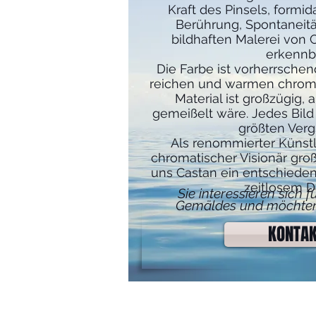
Kraft des Pinsels, formida
Berührung, Spontaneität
bildhaften Malerei von C
erkennba
Die Farbe ist vorherrschen
reichen und warmen chroma
Material ist großzügig, 
gemeißelt wäre. Jedes Bild
größten Ver
Als renommierter Künstle
chromatischer Visionär groß
uns Castan ein entschied
zeitlosem D
Sie interessieren sich 
Gemäldes und möchten
KONTA