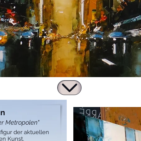
an
er Metropolen"
figur der aktuellen
en Kunst.