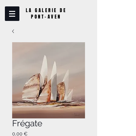
LA GALERIE DE
PONT-AVEN
Frégate
Preis
0,00 €